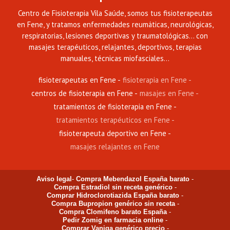
Centro de Fisioterapia Vila Saúde, somos tus fisioterapeutas
en Fene, y tratamos enfermedades reumáticas, neurológicas,
respiratorias, lesiones deportivas y traumatológicas... con
masajes terapéuticos, relajantes, deportivos, terapias
manuales, técnicas miofasciales...
fisioterapeutas en Fene
fisioterapia en Fene
centros de fisioterapia en Fene
masajes en Fene
tratamientos de fisioterapia en Fene
tratamientos terapéuticos en Fene
fisioterapeuta deportivo en Fene
masajes relajantes en Fene
Aviso legal
-
Compra Mebendazol España barato
-
Compra Estradiol sin receta genérico
-
Comprar Hidroclorotiazida España barato
-
Compra Bupropion genérico sin receta
-
Compra Clomifeno barato España
-
Pedir Zomig en farmacia online
-
Comprar Vaniqa genérico precio
-