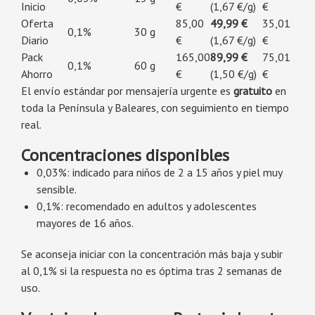
Inicio
€
(1,67 €/g)
€
Oferta
85,00
49,99 €
35,01
0,1%
30 g
Diario
€
(1,67 €/g)
€
Pack
165,00
89,99 €
75,01
0,1%
60 g
Ahorro
€
(1,50 €/g)
€
El envío estándar por mensajería urgente es
gratuito
en
toda la Península y Baleares, con seguimiento en tiempo
real.
Concentraciones disponibles
0,03%: indicado para niños de 2 a 15 años y piel muy
sensible.
0,1%: recomendado en adultos y adolescentes
mayores de 16 años.
Se aconseja iniciar con la concentración más baja y subir
al 0,1% si la respuesta no es óptima tras 2 semanas de
uso.