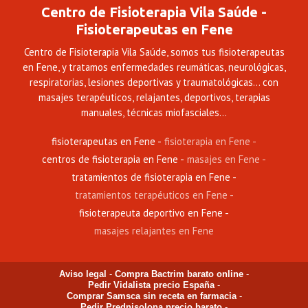
Centro de Fisioterapia Vila Saúde -
Fisioterapeutas en Fene
Centro de Fisioterapia Vila Saúde, somos tus fisioterapeutas
en Fene, y tratamos enfermedades reumáticas, neurológicas,
respiratorias, lesiones deportivas y traumatológicas... con
masajes terapéuticos, relajantes, deportivos, terapias
manuales, técnicas miofasciales...
fisioterapeutas en Fene
fisioterapia en Fene
centros de fisioterapia en Fene
masajes en Fene
tratamientos de fisioterapia en Fene
tratamientos terapéuticos en Fene
fisioterapeuta deportivo en Fene
masajes relajantes en Fene
Aviso legal
-
Compra Bactrim barato online
-
Pedir Vidalista precio España
-
Comprar Samsca sin receta en farmacia
-
Pedir Prednisolona precio barato
-