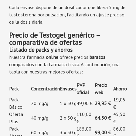
Cada envase dispone de un dosificador que libera 5 mg de
testosterona por pulsación, facilitando un ajuste preciso
de la dosis diaria.
Precio de Testogel genérico –
comparativa de ofertas
Listado de packs y ahorros
Nuestra farmacia
online
ofrece precios
baratos
comparados con la farmacia física. A continuación, una
tabla con nuestras mejores ofertas:
PVP
Precio
Pack
Concentración
Envases
Ahorro
oficial
web
Pack
19,05
20 mg/g
1 x 50 g
49,00 €
29,95 €
Básico
€
Oferta
110,00
45,50
40 mg/g
2 x 50 g
64,50 €
Plus
€
€
Pack
185,00
86,00
60 mg/g
3 x 50 g
99,00 €