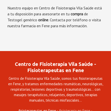
Nuestro equipo en Centro de Fisioterapia Vila Saúde está
a tu disposición para asesorarte en tu
compra
de
Testogel genérico
online
. Contacta por teléfono o visita
nuestra farmacia en Fene para más información.
Centro de Fisioterapia Vila Saúde -
Fisioterapeutas en Fene
Centro de Fisioterapia Vila Saúde, somos tus fisioterapeutas
en Fene, y tratamos enfermedades reumáticas, neurológicas,
respiratorias, lesiones deportivas y traumatológicas... con
masajes terapéuticos, relajantes, deportivos, terapias
manuales, técnicas miofasciales...
fisioterapeutas en Fene
fisioterapia en Fene