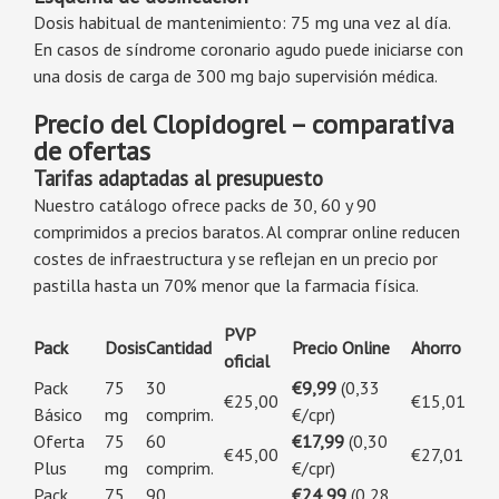
Dosis habitual de mantenimiento: 75 mg una vez al día.
En casos de síndrome coronario agudo puede iniciarse con
una dosis de carga de 300 mg bajo supervisión médica.
Precio del Clopidogrel – comparativa
de ofertas
Tarifas adaptadas al presupuesto
Nuestro catálogo ofrece packs de 30, 60 y 90
comprimidos a precios baratos. Al comprar online reducen
costes de infraestructura y se reflejan en un precio por
pastilla hasta un 70% menor que la farmacia física.
PVP
Pack
Dosis
Cantidad
Precio Online
Ahorro
oficial
Pack
75
30
€9,99
(0,33
€25,00
€15,01
Básico
mg
comprim.
€/cpr)
Oferta
75
60
€17,99
(0,30
€45,00
€27,01
Plus
mg
comprim.
€/cpr)
Pack
75
90
€24,99
(0,28