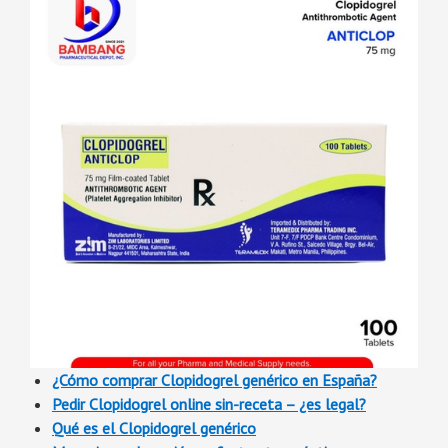
¿Cómo comprar Clopidogrel genérico en España?
Pedir Clopidogrel online sin-receta – ¿es legal?
Qué es el Clopidogrel genérico