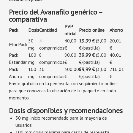
Precio del Avanafilo genérico –
comparativa
PVP
Pack
Dosis
Cantidad
Precio online
Ahorro
oficial
50
4
40,00
19,99 €
(5,00
20,01
Mini Pack
mg
comprimidos
€
€/pastilla)
€
Pack
100
8
80,00
39,99 €
(5,00
40,01
Estándar
mg
comprimidos
€
€/pastilla)
€
Pack
100
30
300,00
89,99 €
(3,00
210,01
Ahorro
mg
comprimidos
€
€/pastilla)
€
Envío gratuito en la península con seguimiento online
para que conozcas la ubicación de tu paquete en todo
momento.
Dosis disponibles y recomendaciones
50 mg: inicio recomendado para la mayoría de
usuarios.
100 mg: dosis máxima para casos de respuesta