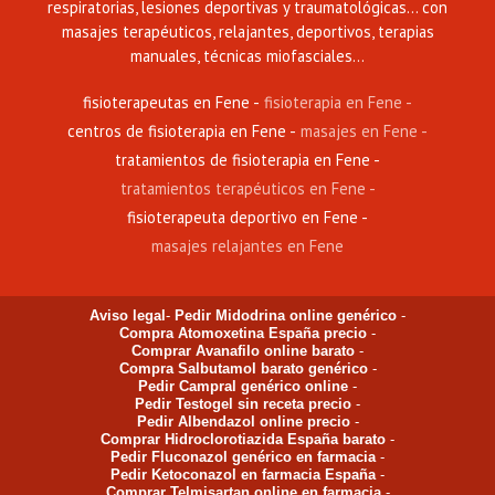
respiratorias, lesiones deportivas y traumatológicas... con
masajes terapéuticos, relajantes, deportivos, terapias
manuales, técnicas miofasciales...
fisioterapeutas en Fene
fisioterapia en Fene
centros de fisioterapia en Fene
masajes en Fene
tratamientos de fisioterapia en Fene
tratamientos terapéuticos en Fene
fisioterapeuta deportivo en Fene
masajes relajantes en Fene
Aviso legal
-
Pedir Midodrina online genérico
-
Compra Atomoxetina España precio
-
Comprar Avanafilo online barato
-
Compra Salbutamol barato genérico
-
Pedir Campral genérico online
-
Pedir Testogel sin receta precio
-
Pedir Albendazol online precio
-
Comprar Hidroclorotiazida España barato
-
Pedir Fluconazol genérico en farmacia
-
Pedir Ketoconazol en farmacia España
-
Comprar Telmisartan online en farmacia
-