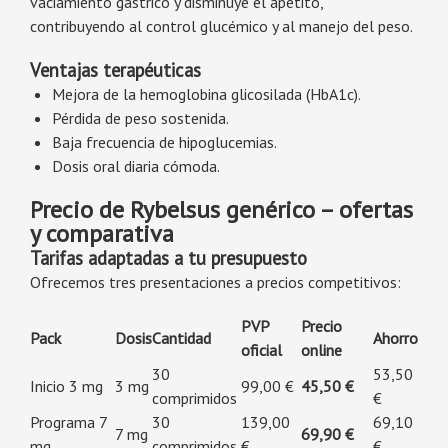
vaciamiento gástrico y disminuye el apetito,
contribuyendo al control glucémico y al manejo del peso.
Ventajas terapéuticas
Mejora de la hemoglobina glicosilada (HbA1c).
Pérdida de peso sostenida.
Baja frecuencia de hipoglucemias.
Dosis oral diaria cómoda.
Precio de Rybelsus genérico – ofertas
y comparativa
Tarifas adaptadas a tu presupuesto
Ofrecemos tres presentaciones a precios competitivos:
PVP
Precio
Pack
Dosis
Cantidad
Ahorro
oficial
online
30
53,50
Inicio 3 mg
3 mg
99,00 €
45,50 €
comprimidos
€
Programa 7
30
139,00
69,10
7 mg
69,90 €
mg
comprimidos
€
€