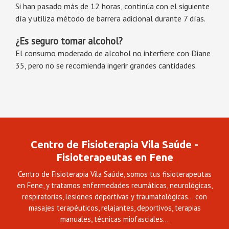
Si han pasado más de 12 horas, continúa con el siguiente
día y utiliza método de barrera adicional durante 7 días.
¿Es seguro tomar alcohol?
El consumo moderado de alcohol no interfiere con Diane
35, pero no se recomienda ingerir grandes cantidades.
Centro de Fisioterapia Vila Saúde -
Fisioterapeutas en Fene
Centro de Fisioterapia Vila Saúde, somos tus fisioterapeutas
en Fene, y tratamos enfermedades reumáticas, neurológicas,
respiratorias, lesiones deportivas y traumatológicas... con
masajes terapéuticos, relajantes, deportivos, terapias
manuales, técnicas miofasciales...