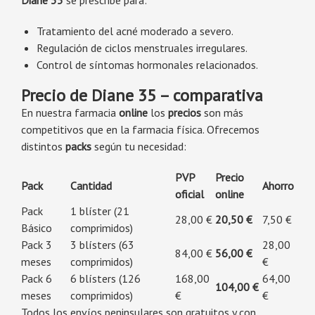
Diane 35
se prescribe para:
Tratamiento del acné moderado a severo.
Regulación de ciclos menstruales irregulares.
Control de síntomas hormonales relacionados.
Precio de Diane 35 – comparativa
En nuestra farmacia
online
los
precios
son más
competitivos que en la farmacia física. Ofrecemos
distintos
packs
según tu necesidad:
PVP
Precio
Pack
Cantidad
Ahorro
oficial
online
Pack
1 blíster (21
28,00 €
20,50 €
7,50 €
Básico
comprimidos)
Pack 3
3 blísters (63
28,00
84,00 €
56,00 €
meses
comprimidos)
€
Pack 6
6 blísters (126
168,00
64,00
104,00 €
meses
comprimidos)
€
€
Todos los envíos peninsulares son gratuitos y con